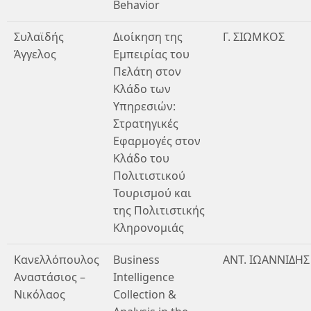
Behavior
Συλαϊδής
Διοίκηση της
Γ. ΣΙΩΜΚΟΣ
Άγγελος
Εμπειρίας του
Πελάτη στον
Κλάδο των
Υπηρεσιών:
Στρατηγικές
Εφαρμογές στον
Κλάδο του
Πολιτιστικού
Τουρισμού και
της Πολιτιστικής
Κληρονομιάς
Κανελλόπουλος
Business
ΑΝΤ. ΙΩΑΝΝΙΔΗΣ
Αναστάσιος –
Intelligence
Νικόλαος
Collection &